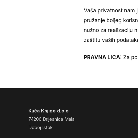
Vaša privatnost nam 
pružanje boljeg koris
nužno za realizaciju 
zaštitu vaših podataka
PRAVNA LICA:
Za pon
Kuća Knjige d.o.o
74206 Brijesnica Mala
Doboj Istok