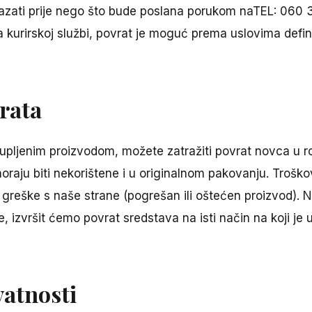
zati prije nego što bude poslana porukom naTEL: 060 3
kurirskoj službi, povrat je moguć prema uslovima defini
vrata
kupljenim proizvodom, možete zatražiti povrat novca u 
moraju biti nekorištene i u originalnom pakovanju. Trošk
 greške s naše strane (pogrešan ili oštećen proizvod). 
 izvršit ćemo povrat sredstava na isti način na koji je 
vatnosti