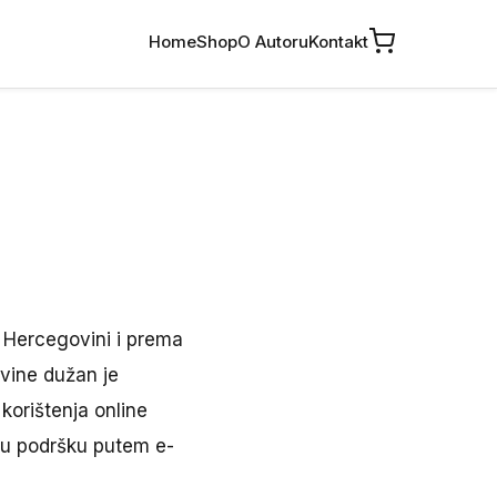
Home
Shop
O Autoru
Kontakt
i Hercegovini i prema
vine dužan je
 korištenja online
ičku podršku putem e-