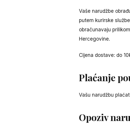
Vaše narudžbe obrađu
putem kurirske službe
obračunavaju prilikom
Hercegovine.
Cijena dostave: do 10
Plaćanje p
Vašu narudžbu plaćate
Opoziv nar