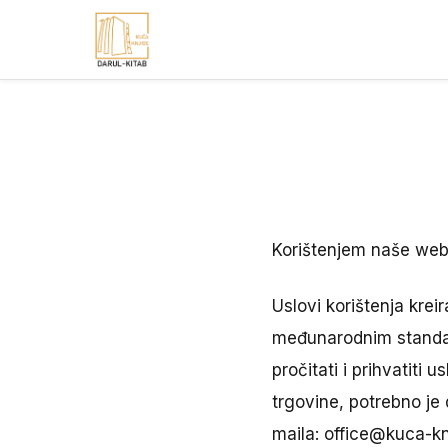
Preskoči
na
sadržaj
Korištenjem naše web 
Uslovi korištenja krei
međunarodnim standard
pročitati i prihvatiti 
trgovine, potrebno je 
maila: office@kuca-kn