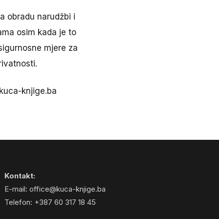
a obradu narudžbi i
nama osim kada je to
 sigurnosne mjere za
ivatnosti.
@kuca-knjige.ba
Kontakt:
E-mail: office@kuca-knjige.ba
Telefon: +387 60 317 18 45