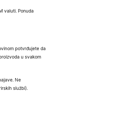
M valuti. Ponuda
povinom potvrđujete da
h proizvoda u svakom
najave. Ne
rskih službi).