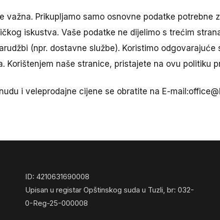
je važna. Prikupljamo samo osnovne podatke potrebne z
ničkog iskustva. Vaše podatke ne dijelimo s trećim stra
narudžbi (npr. dostavne službe). Koristimo odgovarajuće
. Korištenjem naše stranice, pristajete na ovu politiku pr
udu i veleprodajne cijene se obratite na E-mail:office
ID: 4210631690008
Upisan u registar Opštinskog suda u Tuzli, br: 032-
0-Reg-25-000008