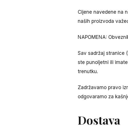
Cijene navedene na na
naših proizvoda važeć
NAPOMENA: Obveznik n
Sav sadržaj stranice (
ste punoljetni ili im
trenutku.
Zadržavamo pravo izm
odgovaramo za kašnjenj
Dostava