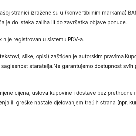
šoj stranici izražene su u (konvertibilnim markama) BA
a je do isteka zaliha ili do završetka objave ponude.
ije registrovan u sistemu PDV-a.
tekstovi, slike, opisi) zaštićen je autorskim pravima.Ku
ate saglasnost staratelja.Ne garantujemo dostupnost svi
jene cijena, uslova kupovine i dostave bez prethodne 
a ili greške nastale djelovanjem trećih strana (npr. kuri