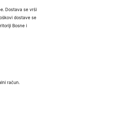
e. Dostava se vrši
roškovi dostave se
toriji Bosne i
lni račun.