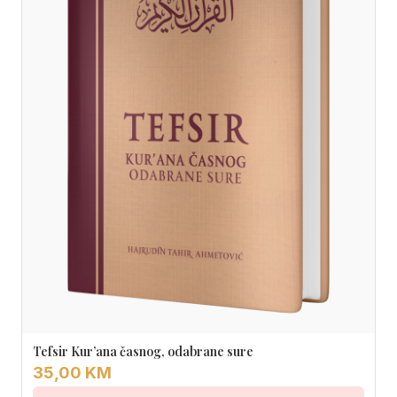
Tefsir Kur’ana časnog, odabrane sure
35,00 KM