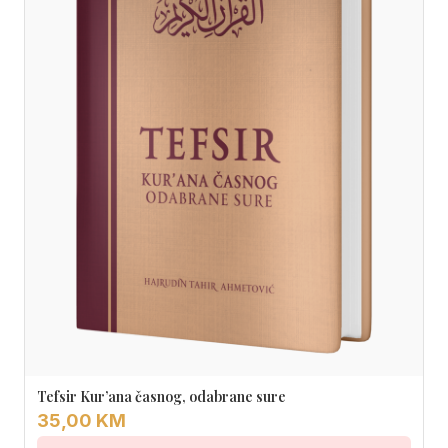
Tefsir Kur’ana časnog, odabrane sure
35,00 KM