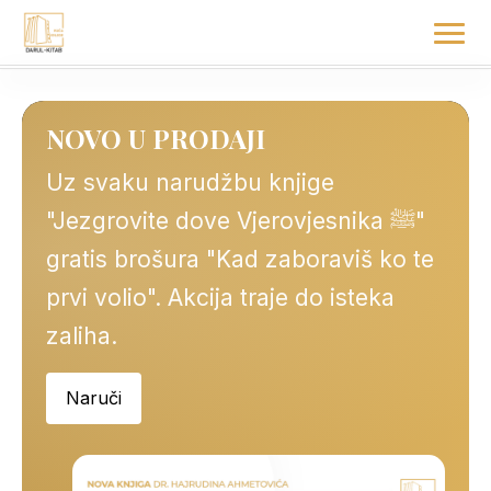
Shop
Preskoči
na
Meni
O Autoru
sadržaj
Kontakt
NOVO U PRODAJI
Uz svaku narudžbu knjige
"Jezgrovite dove Vjerovjesnika ﷺ"
Z
gratis brošura "Kad zaboraviš ko te
Ve
prvi volio". Akcija traje do isteka
ud
zaliha.
Naruči